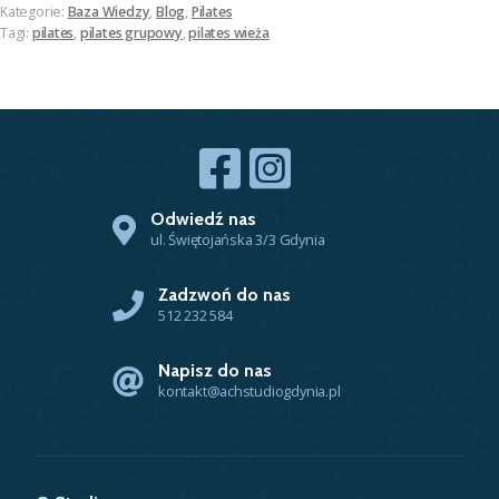
Kategorie:
Baza Wiedzy
,
Blog
,
Pilates
Tagi:
pilates
,
pilates grupowy
,
pilates wieża
Odwiedź nas
ul. Świętojańska 3/3 Gdynia
Zadzwoń do nas
512 232 584
Napisz do nas
kontakt@achstudiogdynia.pl