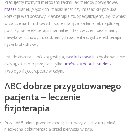
Pracujemy różnymi metodami takimi jak metody powięziowe,
masaż
tkanek głębokich, masaż leczniczy, masaż kręgosłupa,
korekcja wad postawy, klawiterapia itd. Specjalizujemy się również
w ćwiczeniach ruchowych, które mają za zadanie jak najdłużej
podtrzymać efekt terapii manualnej. Bez ćwiczeń, bez zmiany
nawyków ruchowych, codziennych pacjenta często efekt terapii
bywa krótkotrwały.
Jeśli doskwiera Ci ból kręgosłupa,
rwa kulszowa
lub dyskopatia nie
czekaj, aż samo przejdzie, tylko
umów się do Ach Studio
–
Twojego fizjoterapeuty w Gdyni.
ABC
dobrze przygotowanego
pacjenta – leczenie
fizjoterapia
Przyjedź 5 minut przed rozpoczęciem wizyty – aby uzupełnić
niezbędną dokumentację przed pierwszą wizytą.