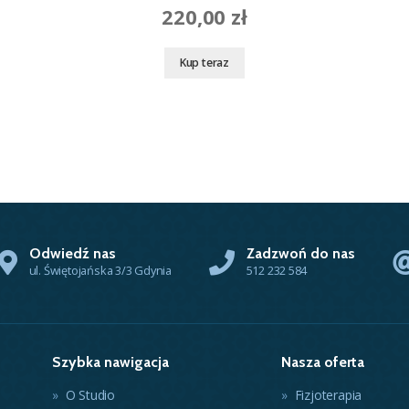
220,00
zł
Kup teraz
Odwiedź nas
Zadzwoń do nas
ul. Świętojańska 3/3 Gdynia
512 232 584
Szybka nawigacja
Nasza oferta
O Studio
Fizjoterapia