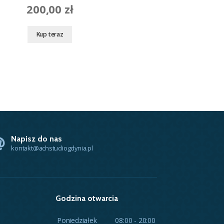
200,00
zł
Kup teraz
Napisz do nas
kontakt@achstudiogdynia.pl
Godzina otwarcia
Poniedziałek
08:00 - 20:00