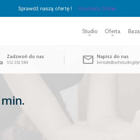
Sprawdź naszą ofertę !
Vouchery Online
Studio
Oferta
Baza
Zadzwoń do nas
Napisz do nas
512 232 584
kontakt@achstudiogdyn
 min.