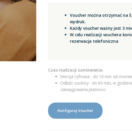
Voucher można otrzymać na E-
wydruk.
Każdy voucher ważny jest 3 mi
W celu realizacji vouchera kon
rezerwacja telefoniczna
Czas realizacji zamówienia:
Wersja cyfrowa - do 10 min od momen
Odbiór osobisy - do 60 min, w godzin
zaksięgowania płatności
ilość
Konfiguruj Voucher
Masaż
klasyczny
55
min.