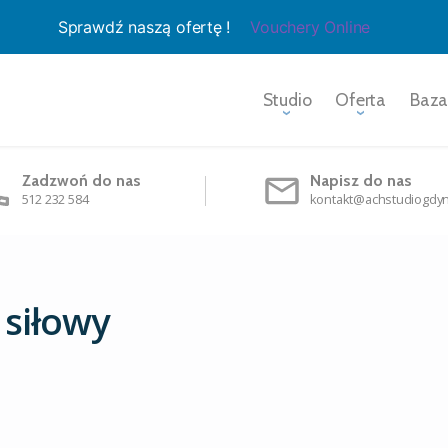
Sprawdź naszą ofertę !
Vouchery Online
Studio
Oferta
Baza
Zadzwoń do nas
Napisz do nas
512 232 584
kontakt@achstudiogdyn
 siłowy