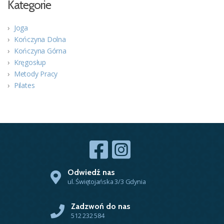
Kategorie
Joga
Kończyna Dolna
Kończyna Górna
Kręgosłup
Metody Pracy
Pilates
Odwiedź nas
ul. Świętojańska 3/3 Gdynia
Zadzwoń do nas
512 232 584