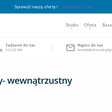
Sprawdź naszą ofertę !
Vouchery Online
Studio
Oferta
Baza
Zadzwoń do nas
Napisz do nas
512 232 584
kontakt@achstudiogdyn
y- wewnątrzustny