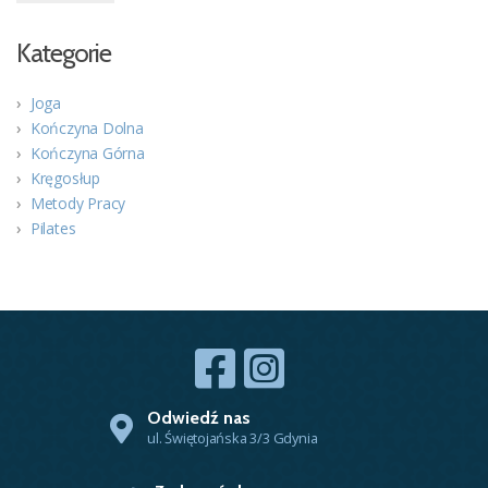
Kategorie
Joga
Kończyna Dolna
Kończyna Górna
Kręgosłup
Metody Pracy
Pilates
Odwiedź nas
ul. Świętojańska 3/3 Gdynia