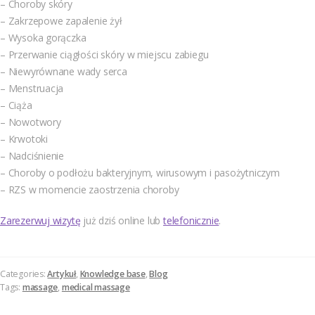
– Choroby skóry
– Zakrzepowe zapalenie żył
– Wysoka gorączka
– Przerwanie ciągłości skóry w miejscu zabiegu
– Niewyrównane wady serca
– Menstruacja
– Ciąża
– Nowotwory
– Krwotoki
– Nadciśnienie
– Choroby o podłożu bakteryjnym, wirusowym i pasożytniczym
– RZS w momencie zaostrzenia choroby
Zarezerwuj wizytę
już dziś online lub
telefonicznie
.
Categories:
Artykuł
,
Knowledge base
,
Blog
Tags:
massage
,
medical massage