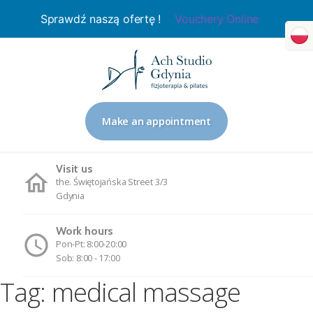
Sprawdź naszą ofertę !
Vouchery Online
Make an appointment
Visit us
the. Świętojańska Street 3/3
Gdynia
Work hours
Pon-Pt: 8:00-20:00
Sob: 8:00 - 17:00
Tag:
medical massage