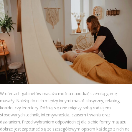
W ofertach gabinetów masażu można napotkać szeroką gamę
masaży. Należą do nich między innymi masaż klasyczny, relaxing,
kobido, czy leczniczy. Różnią się one między sobą rodzajem
stosowanych technik, intensywnością, czasem trwania oraz
działaniem. Przed wybraniem odpowiedniej dla siebie formy masażu
dobrze jest zapoznać się ze szczegółowym opisem każdego z nich na